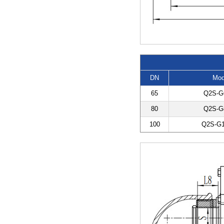
DN
Mod
65
Q2S-G
80
Q2S-G
100
Q2S-G1