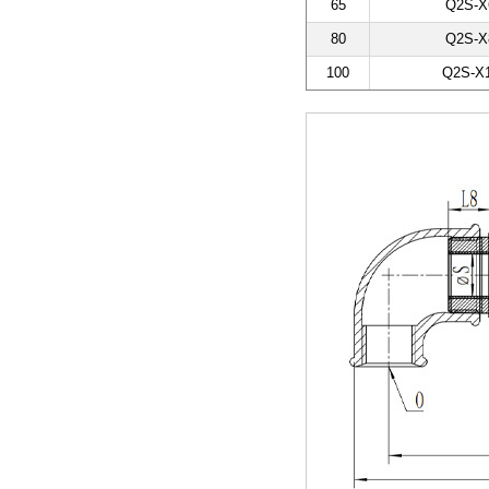
65
Q2S-X
80
Q2S-X
100
Q2S-X1