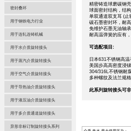
精密铸造球磨碳钢
密封叠环
球面密封结构，结
单双通道双支耳 (止
用于钢铁电力行业
碳石墨密封环，耐
免维护石墨无油轴
用于连轧连铸机械
耐高温弹簧的应有
可选配项目:
用于水介质旋转接头
日本631不锈钢高
用于蒸汽介质旋转接头
美国步高高密度浸
304/316L不锈
用于空气介质旋转接头
多种螺纹及法兰规
用于导热油介质旋转接头
此系列旋转接头可
用于液压油介质旋转接头
用于多介质通道旋转接头
异形非标订制旋转接头系列
介质 热水 最大使用压力：