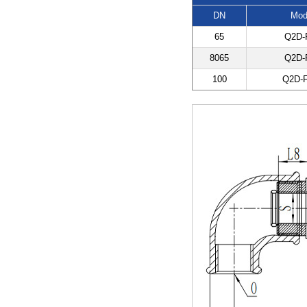
DN
Mod
65
Q2D-
8065
Q2D-
100
Q2D-