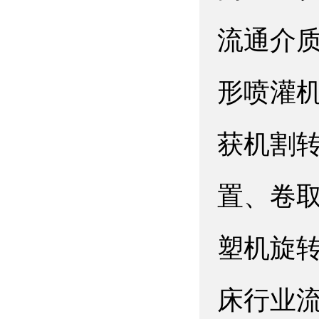
流通介
形喷灌
获机割
置、卷
塑机旋
床行业