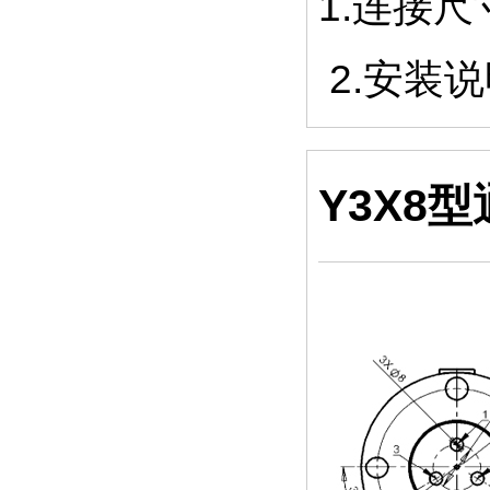
1.连接
2.安装
Y3X8