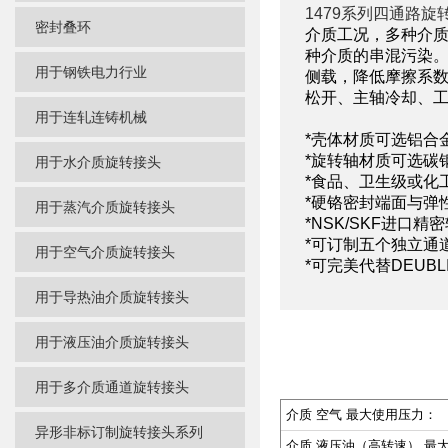
1479系列四通路旋
密封叠环
介质工况，多种介
种介质的串混污染
用于钢铁电力行业
侧载，降低摩擦系
松开、主轴冷却、
用于连轧连铸机械
*壳体材质可选铝合金
*旋转轴材质可选碳钢
用于水介质旋转接头
*食品、卫生级或化
*硬铬密封端面与弹
用于蒸汽介质旋转接头
*NSK/SKF进口精
*可订制五个独立通
用于空气介质旋转接头
*可完美代替DEUB
用于导热油介质旋转接头
用于液压油介质旋转接头
用于多介质通道旋转接头
介质 空气 最大使用压力：
异形非标订制旋转接头系列
介质 液压油（高转速） 最