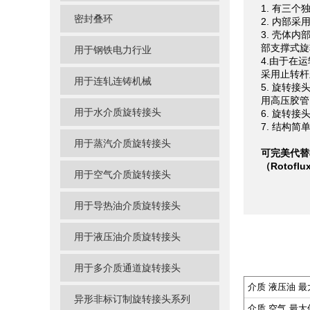
1. 有三
密封叠环
2. 内部
3. 壳体
部支撑式旋
用于钢铁电力行业
4.由于在
采用止转杆
用于连轧连铸机械
5. 旋转
用高压胶管
用于水介质旋转接头
6. 旋转
7. 结构
用于蒸汽介质旋转接头
可完美代替杜
（Rotoflu
用于空气介质旋转接头
用于导热油介质旋转接头
用于液压油介质旋转接头
用于多介质通道旋转接头
介质 液压油 
异形非标订制旋转接头系列
介质 空气 最