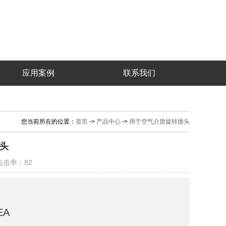
应用案例
联系我们
您当前所在的位置：
首页
->
产品中心
->
用于空气介质旋转接头
接头
| 点击率：82
EA