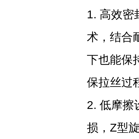
1. 高
术，结合
下也能保
保拉丝过
2. 低
损，Z型